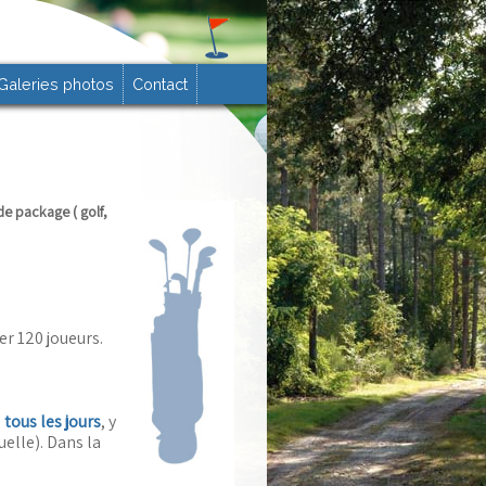
Galeries photos
Contact
de package ( golf,
er 120 joueurs.
s
tous les jours
, y
uelle). Dans la