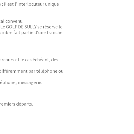
 il est l’interlocuteur unique
tal convenu.
. Le GOLF DE SULLY se réserve le
nombre fait partie d’une tranche
arcours et le cas échéant, des
 indifféremment par téléphone ou
téléphone, messagerie.
premiers départs.