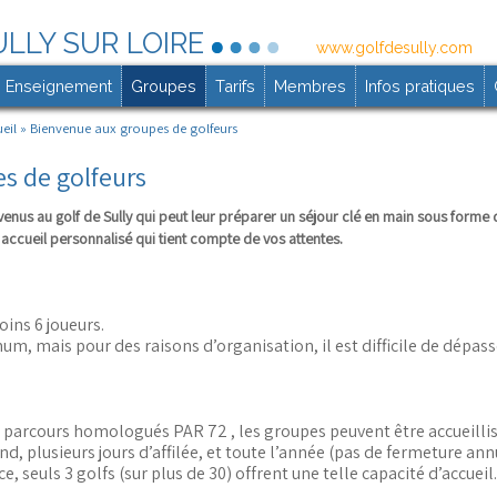
Aller
ULLY SUR LOIRE
www.golfdesully.com
au
Enseignement
Groupes
contenu
Tarifs
Membres
Infos pratiques
principal
eil
» Bienvenue aux groupes de golfeurs
s de golfeurs
venus au golf de Sully qui peut leur préparer un séjour clé en main sous forme 
n accueil personnalisé qui tient compte de vos attentes.
ins 6 joueurs.
m, mais pour des raisons d’organisation, il est difficile de dépass
 3 parcours homologués PAR 72 , les groupes peuvent être accueilli
d, plusieurs jours d’affilée, et toute l’année (pas de fermeture ann
, seuls 3 golfs (sur plus de 30) offrent une telle capacité d’accueil.